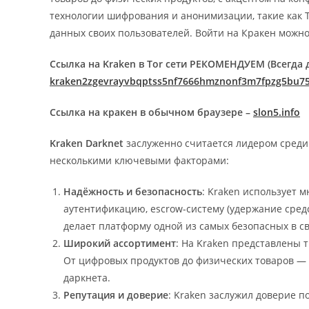
технологии шифрования и анонимизации, такие как 
данных своих пользователей. Войти на Кракен можно
Ссылка на Kraken в Tor сети РЕКОМЕНДУЕМ (Всегда д
kraken2zgevrayvbqptss5nf7666hmznonf3m7fpzg5bu75
Ссылка на кракен в обычном браузере –
slon5.info
Kraken Darknet
заслуженно считается лидером среди
несколькими ключевыми факторами:
Надёжность и безопасность
: Kraken использует 
аутентификацию, escrow-систему (удержание сред
делает платформу одной из самых безопасных в св
Широкий ассортимент
: На Kraken представлены 
От цифровых продуктов до физических товаров — 
даркнета.
Репутация и доверие
: Kraken заслужил доверие 