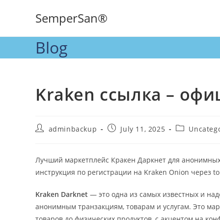
SemperSan®
Blog
Kraken ссылка – оф
adminbackup
July 11, 2025
Uncateg
Лучший маркетплейс Кракен Даркнет для анонимных 
инструкция по регистрации на Kraken Onion через to
Kraken Darknet
— это одна из самых известных и на
анонимным транзакциям, товарам и услугам. Это марк
товаров до физических продуктов, с акцентом на ко