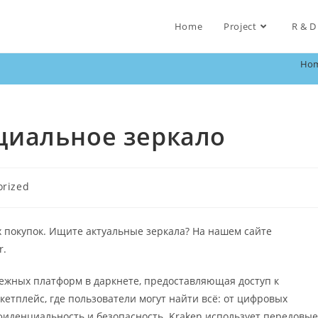
Home
Project
R & D
Ho
ициальное зеркало
orized
покупок. Ищите актуальные зеркала? На нашем сайте
r.
дежных платформ в даркнете, предоставляющая доступ к
етплейс, где пользователи могут найти всё: от цифровых
нфиденциальность и безопасность. Kraken использует передовые