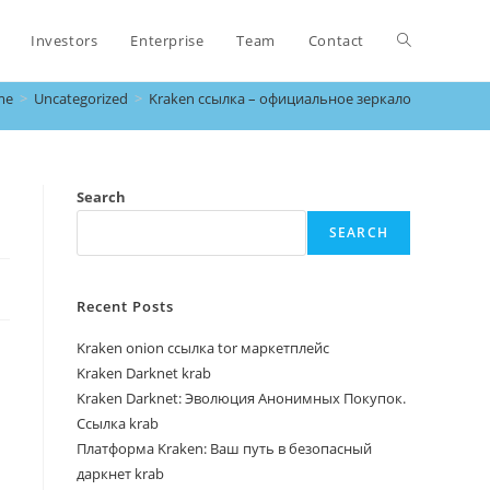
Investors
Enterprise
Team
Contact
me
>
Uncategorized
>
Kraken ссылка – официальное зеркало
Search
SEARCH
Recent Posts
Kraken onion ссылка tor маркетплейс
Kraken Darknet krab
Kraken Darknet: Эволюция Анонимных Покупок.
Ссылка krab
Платформа Kraken: Ваш путь в безопасный
даркнет krab