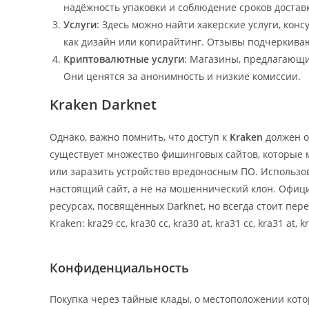
надёжность упаковки и соблюдение сроков достав
Услуги
: Здесь можно найти хакерские услуги, кон
как дизайн или копирайтинг. Отзывы подчеркива
Криптовалютные услуги
: Магазины, предлагающи
Они ценятся за анонимность и низкие комиссии.
Kraken Darknet
Однако, важно помнить, что доступ к
Kraken
должен о
существует множество фишинговых сайтов, которые м
или заразить устройство вредоносным ПО. Использо
настоящий сайт, а не на мошеннический клон. Офиц
ресурсах, посвящённых Darknet, но всегда стоит пер
Kraken: kra29 cc, kra30 cc, kra30 at, kra31 cc, kra31 at, k
Конфиденциальность
Покупка через тайные клады, о местоположении кото